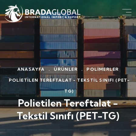
ANASAYFA
.
ÜRÜNLER
.
POLIMERLER
POLIETILEN TEREFTALAT - TEKSTIL SINIFI (PET-
TG)
Polietilen Tereftalat -
Tekstil Sınıfı (PET-TG)