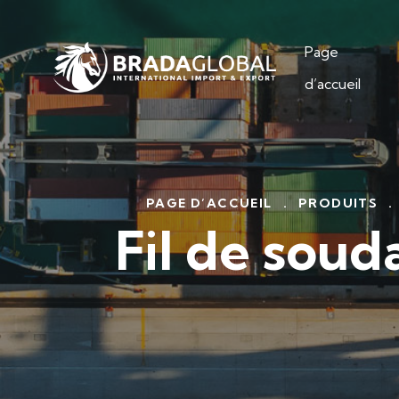
Page
d’accueil
PAGE D’ACCUEIL
.
PRODUITS
.
Fil de sou