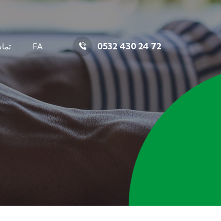
0532 430 24 72
FA
تما