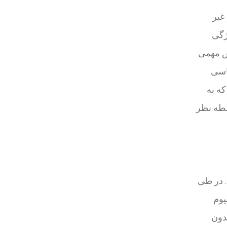
غیر
آسیبی
قش مهمی
ساسی
که به
قطه نظر
. در طی
یوم
دون