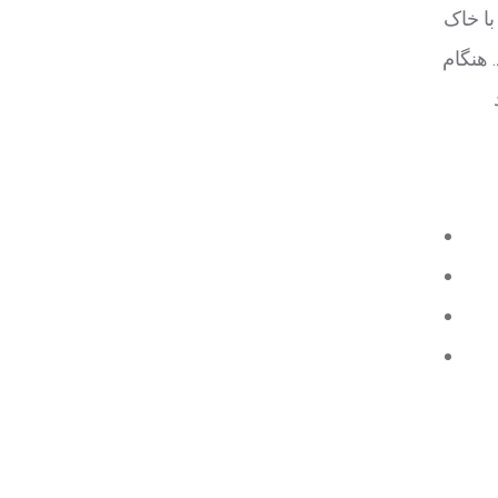
با خاک
2 درجه سانتیگراد باشد. هنگام