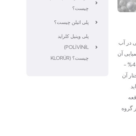
چیست؟
پلی اتیلن چیست؟
پلی وینیل کلراید
ی در آب
(POLİVİNİL
CO(NH2)2
KLORÜR) چیست؟
ازت) موجود در ساختار آن به صورت NH2 و ساختار آن حاوی
ار آن
ید
قعه
ر گروه